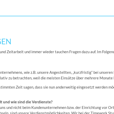
GEN
und Zeitarbeit und immer wieder tauchen Fragen dazu auf. Im Folgend
unternehmens, wie z.B. unsere Angestellten, „kurzfristig“ bei unsere
 relativ zu betrachten, weil die meisten Einsätze über mehrere Monate
stimmten Zeit sagen, dass sie nun anderweitig eingesetzt werden mö
t und wie sind die Verdienste?
bei uns und nicht beim Kundenunternehmen bzw. der Einrichtung vor Or
chseln, sind unsere Verdienstmöglichkeiten. Wir bei der Timework St